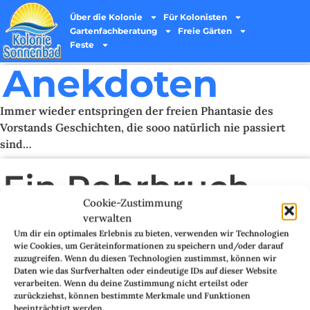
Über die Kolonie
Für Kolonisten
Gartenfachberatung
Freie Gärten
Feste
Anekdoten
Immer wieder entspringen der freien Phantasie des
Vorstands Geschichten, die sooo natürlich nie passiert
sind…
Ein Rohrbruch
Cookie-Zustimmung
3. SEPTEMBER 2020
verwalten
Um dir ein optimales Erlebnis zu bieten, verwenden wir Technologien
Pächterin A hat sich die Firma B zum Entleeren ihrer Grube am Freitag
wie Cookies, um Geräteinformationen zu speichern und/oder darauf
bestellt. Leider hat sie den Wasser Schacht geöffnet, obwohl sie wusste, dass
zuzugreifen. Wenn du diesen Technologien zustimmst, können wir
die Firma in ihrem Garten musste. Prompt ist natürlich der arme Abpumper
Daten wie das Surfverhalten oder eindeutige IDs auf dieser Website
in die Grube gestürzt und hat dabei den Zähler an beiden Seiten aus den
verarbeiten. Wenn du deine Zustimmung nicht erteilst oder
Rohren herausgetreten. Das Wasser lief in Strömen.
zurückziehst, können bestimmte Merkmale und Funktionen
beeinträchtigt werden.