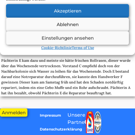
Vorstand C wurde gerufen, er rief bei Firma B an, um sich zu beschweren und
sie aufzufordern, die Kosten der Reparatur zu übernehmen. Firma B meinte,
Akzeptieren
sei denn die Baustelle gesichert gewesen, was Vorstand C verneinen musste.
Daraufhin meinte Firma B das Pächterin A die alleinige Schuld trage und das
Ablehnen
muss der Vorstand sie auch einsehen. Vorstand C hat sich bei Firma B
entschuldigt.
Einstellungen ansehen
Pächterin A wurde beauftragt die Leitung freizulegen. Vorstand C hat sich
mit Reparatur Firma D in Verbindung gesetzt und diese wollte am Montag
Cookie-Richtlinie
Terms of Use
den Schaden reparieren also sehr kurzfristig.
Pächterin E kam dazu und meinte sie hätte frischen Rollrasen, dieser wurde
über das Wochenende vertrocknen. Vorstand C empfiehl doch von der
Nachbarkolonie sich Wasser zu leihen für das Wochenende. Doch E bestand
darauf eine Notreparatur durchzuführen, sie kannte den Handwerker F
gewinnen Dieser kam am Samstag früh und hat den Schaden notdürftig
repariert, indem ein eine Gebo Muffe und ein Rohr aufschraubt. Pächterin A
hat ihn bezahlt, obwohl Pächterin E die Reparatur beauftragt hat.
Pächterin A hatte übrigens auch schon Wasser von der Nachbar Kolonie
organisiert, aber das war Pächterin E wohl nichts, weil die Nachbarn nicht
Anmelden
immer da waren. Am Montag kam dann Firma D und wollte den Schaden
Unsere
Impressum
beheben, dabei hat sie festgestellt dass offensichtlich der Handwerker F die
Partner:
Hauptleitung beschädigt hat und so die gesamte Hauptleitung repariert
Datenschutzerklärung
werden müsste.