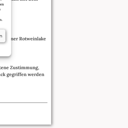
sen
e
n.
n
s in einer Rotweinlake
altene Zustimmung,
rück gegriffen werden