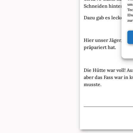
um 
Schneiden hinterhe
Tec
IDs
Dazu gab es leckere, 
zur
Hier unser Jäger, der
präpariert hat.
Die Hütte war voll! A
aber das Fass war in 
musste.