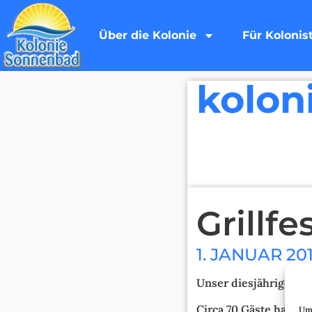
Über die Kolonie
Für Kolonis
kolon
Grillfe
1. JANUAR 20
Unser diesjähriges Gri
Circa 70 Gäste haben 
Um 