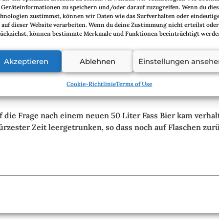
Geräteinformationen zu speichern und/oder darauf zuzugreifen. Wenn du die
rgekommen.
hnologien zustimmst, können wir Daten wie das Surfverhalten oder eindeutig
 auf dieser Website verarbeiten. Wenn du deine Zustimmung nicht erteilst oder
selbstgemachte Salate.
ückziehst, können bestimmte Merkmale und Funktionen beeinträchtigt werde
Akzeptieren
Ablehnen
Einstellungen ansehe
 das Schwein erlegt hat und für den Koch besorgt hat, der e
Cookie-Richtlinie
Terms of Use
uf die Frage nach einem neuen 50 Liter Fass Bier kam verh
kürzester Zeit leergetrunken, so dass noch auf Flaschen zu