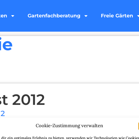
ten
Gartenfachberatung
Freie Gärten
ie
st 2012
12
Cookie-Zustimmung verwalten
llfest war wieder ein voller Erfolg.
sich über unser Wildschwein hergemacht. Der Vorstand ist 
dir ein optimales Erlebnis zu bieten, verwenden wir Technologien wie Cookies