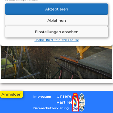
Akzeptieren
Ablehnen
Einstellungen ansehen
Cookie-Richtlinie
Terms of Use
Angefangen hat es mit ein paar Hülsen in kaltem Boden…
Anmelden
Unsere
Impressum
Partner:
Datenschutzerklärung