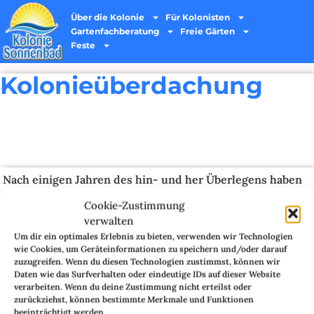
Über die Kolonie
Für Kolonisten
Gartenfachberatung
Freie Gärten
Feste
Kolonieüberdachung
Nach einigen Jahren des hin- und her Überlegens haben
wir endlich die Kolonieüberdachung gebaut.
Cookie-Zustimmung
verwalten
Wir haben auf eine gute Lichtdurchflutung und damit die
Um dir ein optimales Erlebnis zu bieten, verwenden wir Technologien
möglichst geringe Beeinträchtigung der Nachbarn
wie Cookies, um Geräteinformationen zu speichern und/oder darauf
geachtet.
zuzugreifen. Wenn du diesen Technologien zustimmst, können wir
Daten wie das Surfverhalten oder eindeutige IDs auf dieser Website
Hier nun die Entstehung von Januar bis März 2011:
verarbeiten. Wenn du deine Zustimmung nicht erteilst oder
zurückziehst, können bestimmte Merkmale und Funktionen
beeinträchtigt werden.