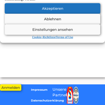
Angabe Eurer Parzelle mit dem Stichwort IGA auf unser
Akzeptieren
Konto.
Ablehnen
Die Karten könnt ihr dann auf der
Mitgliederversammlung oder in der Kolonielaube
Einstellungen ansehen
abholen.
Cookie-Richtlinie
Terms of Use
Anmelden
Unsere
Impressum
Partner:
Datenschutzerklärung