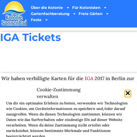
Über die Kolonie
Für Kolonisten
Gartenfachberatung
Freie Gärten
Feste
IGA Tickets
Wir haben verbilligte Karten für die
IGA
2017 in Berlin zur
Verfügung.
Cookie-Zustimmung
verwalten
Das Angebot geht bis Mitte Januar. Die Karten kosten €15
Um dir ein optimales Erlebnis zu bieten, verwenden wir Technologien
anstelle der €20.
wie Cookies, um Geräteinformationen zu speichern und/oder darauf
zuzugreifen. Wenn du diesen Technologien zustimmst, können wir
Pro Parzelle sind maximal 5 Garten verfügbar.
Daten wie das Surfverhalten oder eindeutige IDs auf dieser Website
verarbeiten. Wenn du deine Zustimmung nicht erteilst oder
Wenn Ihr Karten haben möchtet, überweist bitte den
zurückziehst, können bestimmte Merkmale und Funktionen
entsprechenden Betrag (€15x Anzahl der Karten) unter
beeinträchtigt werden.