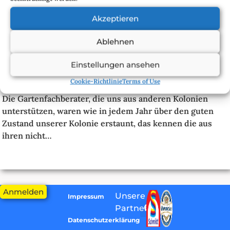
Bei einem Pächter mussten wir einen Ast aus dem Weg
Akzeptieren
entfernen, der eine direkte Gefährdung darstellte.
Der Rest der Kolonie ist einem sehr guten Zustand, vielen
Ablehnen
Dank!
Die Kleingärtnerische Nutzung ist meist sehr gut, mit
Einstellungen ansehen
dem Aussenbewuchs und den Hecken können wir aber
Cookie-Richtlinie
Terms of Use
noch besser werden.
Die Gartenfachberater, die uns aus anderen Kolonien
unterstützen, waren wie in jedem Jahr über den guten
Zustand unserer Kolonie erstaunt, das kennen die aus
ihren nicht…
Anmelden
Unsere
Impressum
Partner:
Datenschutzerklärung