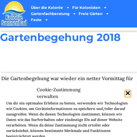
Über die Kolonie
Für Kolonisten
Gartenfachberatung
Freie Gärten
Feste
Gartenbegehung 2018
Die Gartenbegehung war wieder ein netter Vormittag für
die Vorstandsmitglieder und die begleitenden
Cookie-Zustimmung
Gartenfachberater. Diesmal waren schon drei eigene
verwalten
Gartenfachberater dabei, unser neuestes Mitglied Bianka
Um dir ein optimales Erlebnis zu bieten, verwenden wir Technologien
durfte schon mal in die Aufgabe mit reinschnuppern.
wie Cookies, um Geräteinformationen zu speichern und/oder darauf
zuzugreifen. Wenn du diesen Technologien zustimmst, können wir
Im Ergebnis der Gartenbegehung mussten wir 14
Daten wie das Surfverhalten oder eindeutige IDs auf dieser Website
Kolonisten anschreiben Mängel abzustellen. Davon haben
verarbeiten. Wenn du deine Zustimmung nicht erteilst oder
wir bei fünf Gärten Kündigungsformulare beigelegt, weil
zurückziehst, können bestimmte Merkmale und Funktionen
beeinträchtigt werden.
die Gärten in einem katastrophalen Zustand sind.