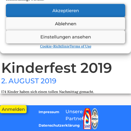
An jedem dritten Samstag im Monat findet in der Kolonielaube das
Akzeptieren
Gartenfachberatung Treffen statt, bei dem jeder Kolonist willkommen ist.
Einmal im Jahr führt der Vorstand und die Gartenfachberatung eine
Ablehnen
Begehung von Gärten durch.
Einstellungen ansehen
Cookie-Richtlinie
Terms of Use
Kinderfest 2019
2. AUGUST 2019
174 Kinder haben sich einen tollen Nachmittag gemacht.
Dank der vielen Spenden, insbesondere von Schmidt Spiele, konnten wir
wieder mehr Geld in Attraktionen investieren.
Anmelden
Unsere
Impressum
Neben den Ponies hatten wir auch wieder die Riesenrutsche und als neue
Partner:
Attraktion einen Leierkastenmann, der den Kindern sogar erlaubt hat, selber
Datenschutzerklärung
an der Leier zu drehen.