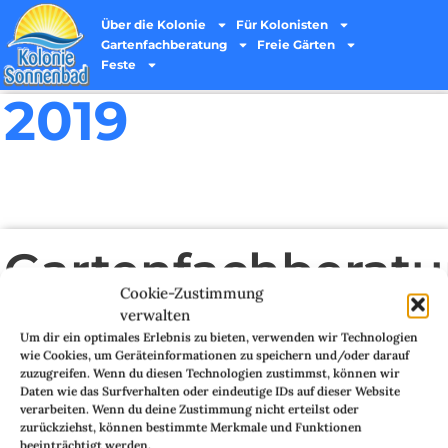
Über die Kolonie
Für Kolonisten
Gartenfachberatung
Freie Gärten
Feste
2019
Gartenfachberat
Cookie-Zustimmung
14. NOVEMBER 2024
verwalten
Um dir ein optimales Erlebnis zu bieten, verwenden wir Technologien
Unsere Kolonie hat folgende Gartenfachberater:
wie Cookies, um Geräteinformationen zu speichern und/oder darauf
zuzugreifen. Wenn du diesen Technologien zustimmst, können wir
Heike
Daten wie das Surfverhalten oder eindeutige IDs auf dieser Website
Bianka
verarbeiten. Wenn du deine Zustimmung nicht erteilst oder
Bei Fragen zu Pflanzen, deren Krankheiten, Anbaumöglichkeiten können Sie
zurückziehst, können bestimmte Merkmale und Funktionen
sich gerne deren fachkräftige Hilfe hinzuziehen.
beeinträchtigt werden.