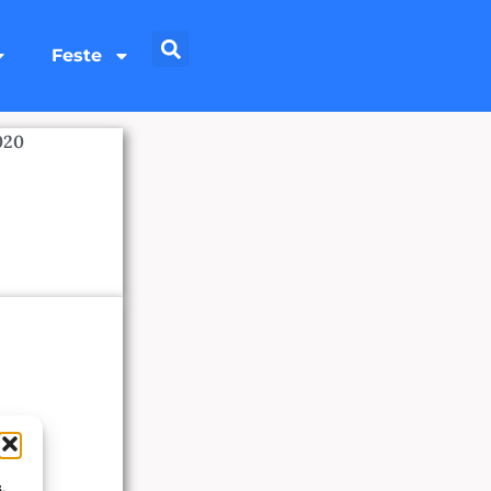
Feste
020
,