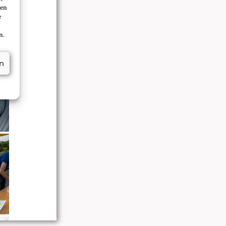
sen
e
n.
n