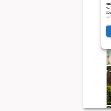
um 
Tec
IDs
zur